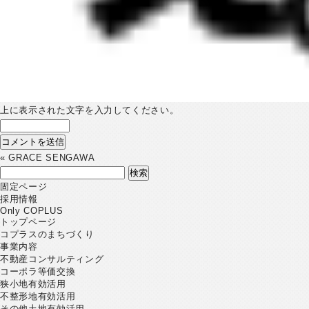
上に表示された文字を入力してください。
«
GRACE SENGAWA
検
索:
固定ページ
採用情報
Only COPLUS
トップページ
コプラスのまちづくり
事業内容
不動産コンサルティング
コーポラ等価交換
狭小地有効活用
不整形地有効活用
その他土地有効活用