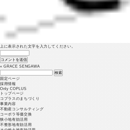
上に表示された文字を入力してください。
«
GRACE SENGAWA
検
索:
固定ページ
採用情報
Only COPLUS
トップページ
コプラスのまちづくり
事業内容
不動産コンサルティング
コーポラ等価交換
狭小地有効活用
不整形地有効活用
その他土地有効活用