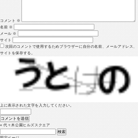
コメント
※
名前
※
メール
※
サイト
次回のコメントで使用するためブラウザーに自分の名前、メールアドレス、
サイトを保存する。
上に表示された文字を入力してください。
«
代々木公園ヒルズスクエア
検
索:
固定ページ