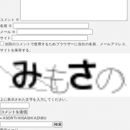
コメント
※
名前
※
メール
※
サイト
次回のコメントで使用するためブラウザーに自分の名前、メールアドレス、
サイトを保存する。
上に表示された文字を入力してください。
«
ASORTI HIGASHI AZABU
検
索:
固定ページ