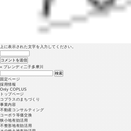
上に表示された文字を入力してください。
«
プレンディ二子多摩川
検
索:
固定ページ
採用情報
Only COPLUS
トップページ
コプラスのまちづくり
事業内容
不動産コンサルティング
コーポラ等価交換
狭小地有効活用
不整形地有効活用
その他土地有効活用