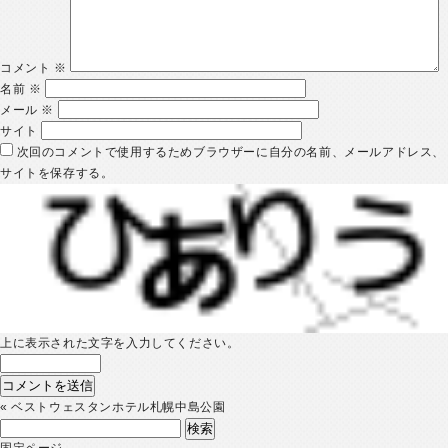
コメント
※
名前
※
メール
※
サイト
次回のコメントで使用するためブラウザーに自分の名前、メールアドレス、
サイトを保存する。
上に表示された文字を入力してください。
«
ベストウェスタンホテル札幌中島公園
検
索:
固定ページ