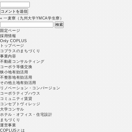
«
一麦寮（九州大学YMCA学生寮）
検
索:
固定ページ
採用情報
Only COPLUS
トップページ
コプラスのまちづくり
事業内容
不動産コンサルティング
コーポラ等価交換
狭小地有効活用
不整形地有効活用
その他土地有効活用
リノベーション・コンバージョン
コーポラティブハウス
コミュニティ賃貸
コンセプトヴィレッジ
大学コンサル
ホテル・オフィス・住宅設計
まちづくり
運営事業
COPLUSとは