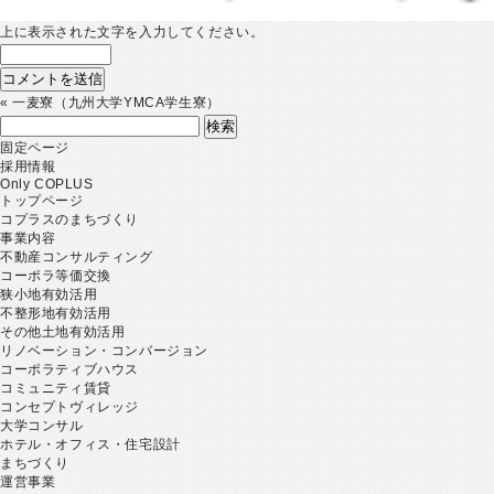
上に表示された文字を入力してください。
«
一麦寮（九州大学YMCA学生寮）
検
索:
固定ページ
採用情報
Only COPLUS
トップページ
コプラスのまちづくり
事業内容
不動産コンサルティング
コーポラ等価交換
狭小地有効活用
不整形地有効活用
その他土地有効活用
リノベーション・コンバージョン
コーポラティブハウス
コミュニティ賃貸
コンセプトヴィレッジ
大学コンサル
ホテル・オフィス・住宅設計
まちづくり
運営事業