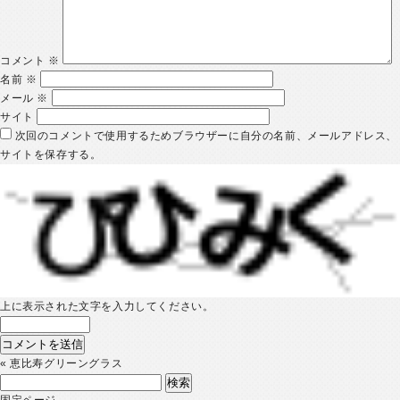
コメント
※
名前
※
メール
※
サイト
次回のコメントで使用するためブラウザーに自分の名前、メールアドレス、
サイトを保存する。
上に表示された文字を入力してください。
«
恵比寿グリーングラス
検
索:
固定ページ