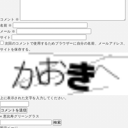
コメント
※
名前
※
メール
※
サイト
次回のコメントで使用するためブラウザーに自分の名前、メールアドレス、
サイトを保存する。
上に表示された文字を入力してください。
«
恵比寿グリーングラス
検
索:
固定ページ