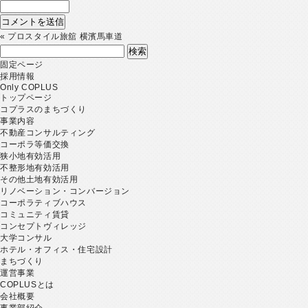
«
プロスタイル旅舘 横濱馬車道
検
索:
固定ページ
採用情報
Only COPLUS
トップページ
コプラスのまちづくり
事業内容
不動産コンサルティング
コーポラ等価交換
狭小地有効活用
不整形地有効活用
その他土地有効活用
リノベーション・コンバージョン
コーポラティブハウス
コミュニティ賃貸
コンセプトヴィレッジ
大学コンサル
ホテル・オフィス・住宅設計
まちづくり
運営事業
COPLUSとは
会社概要