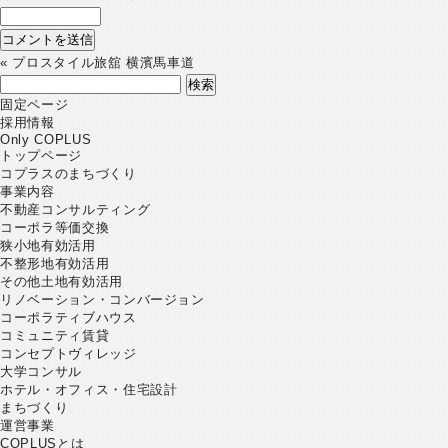
«
プロスタイル旅舘 横濱馬車道
検
索:
固定ページ
採用情報
Only COPLUS
トップページ
コプラスのまちづくり
事業内容
不動産コンサルティング
コーポラ等価交換
狭小地有効活用
不整形地有効活用
その他土地有効活用
リノベーション・コンバージョン
コーポラティブハウス
コミュニティ賃貸
コンセプトヴィレッジ
大学コンサル
ホテル・オフィス・住宅設計
まちづくり
運営事業
COPLUSとは