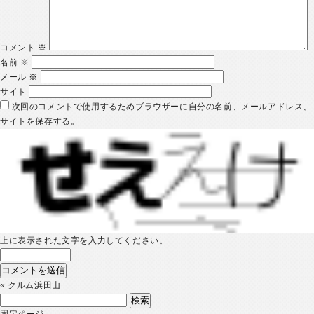
コメント
※
名前
※
メール
※
サイト
次回のコメントで使用するためブラウザーに自分の名前、メールアドレス、
サイトを保存する。
上に表示された文字を入力してください。
«
クルム浜田山
検
索:
固定ページ