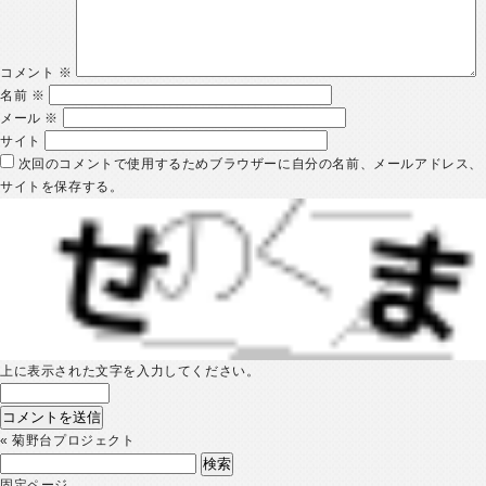
コメント
※
名前
※
メール
※
サイト
次回のコメントで使用するためブラウザーに自分の名前、メールアドレス、
サイトを保存する。
上に表示された文字を入力してください。
«
菊野台プロジェクト
検
索:
固定ページ