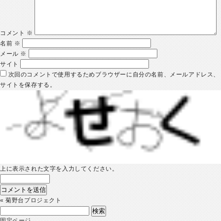
コメント
※
名前
※
メール
※
サイト
次回のコメントで使用するためブラウザーに自分の名前、メールアドレス、
サイトを保存する。
上に表示された文字を入力してください。
«
菊野台プロジェクト
検
索:
固定ページ