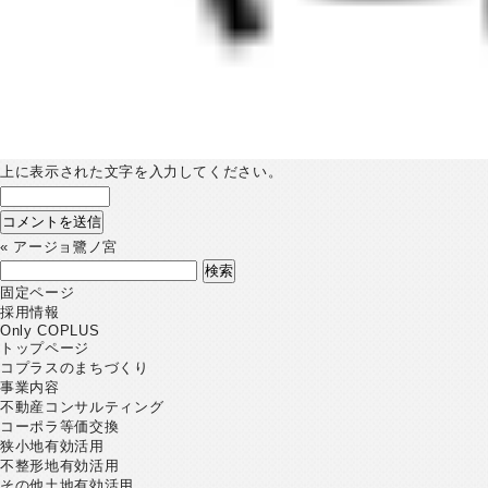
上に表示された文字を入力してください。
«
アージョ鷺ノ宮
検
索:
固定ページ
採用情報
Only COPLUS
トップページ
コプラスのまちづくり
事業内容
不動産コンサルティング
コーポラ等価交換
狭小地有効活用
不整形地有効活用
その他土地有効活用