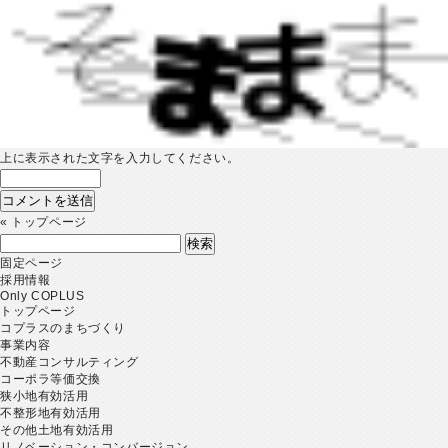
上に表示された文字を入力してください。
«
トップページ
検
索:
固定ページ
採用情報
Only COPLUS
トップページ
コプラスのまちづくり
事業内容
不動産コンサルティング
コーポラ等価交換
狭小地有効活用
不整形地有効活用
その他土地有効活用
リノベーション・コンバージョン