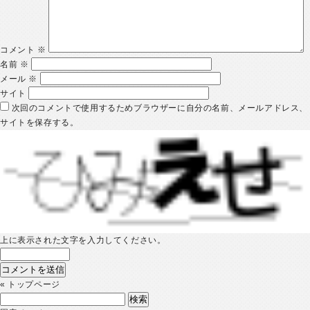
コメント
※
名前
※
メール
※
サイト
次回のコメントで使用するためブラウザーに自分の名前、メールアドレス、
サイトを保存する。
上に表示された文字を入力してください。
«
トップページ
検
索: