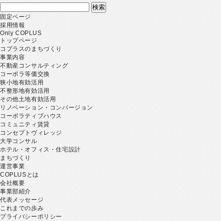
検
索:
固定ページ
採用情報
Only COPLUS
トップページ
コプラスのまちづくり
事業内容
不動産コンサルティング
コーポラ等価交換
狭小地有効活用
不整形地有効活用
その他土地有効活用
リノベーション・コンバージョン
コーポラティブハウス
コミュニティ賃貸
コンセプトヴィレッジ
大学コンサル
ホテル・オフィス・住宅設計
まちづくり
運営事業
COPLUSとは
会社概要
事業部紹介
代表メッセージ
これまでの歩み
プライバシーポリシー