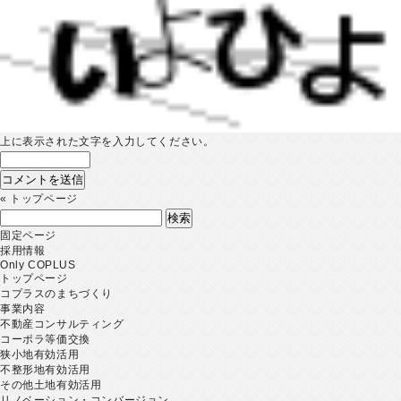
上に表示された文字を入力してください。
«
トップページ
検
索:
固定ページ
採用情報
Only COPLUS
トップページ
コプラスのまちづくり
事業内容
不動産コンサルティング
コーポラ等価交換
狭小地有効活用
不整形地有効活用
その他土地有効活用
リノベーション・コンバージョン