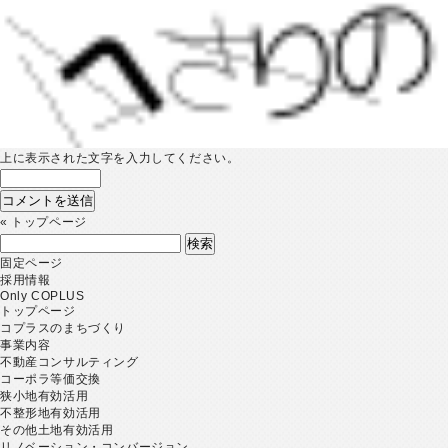
上に表示された文字を入力してください。
«
トップページ
検
索:
固定ページ
採用情報
Only COPLUS
トップページ
コプラスのまちづくり
事業内容
不動産コンサルティング
コーポラ等価交換
狭小地有効活用
不整形地有効活用
その他土地有効活用
リノベーション・コンバージョン